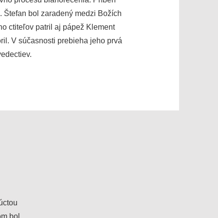
e. Štefan bol zaradený medzi Božích
o ctiteľov patril aj pápež Klement
il. V súčasnosti prebieha jeho prvá
edectiev.
 úctou
om bol