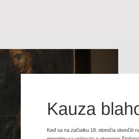
OV
ŽIVOT
SVEDECTVÁ
KAUZA
MODLITBY
KONTAK
Kauza blah
Keď sa na začiatku 18. storočia skončili
minoritov sa usilovala o otvorenie Štefan