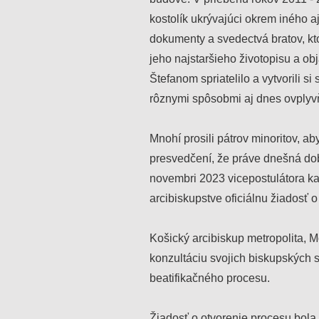
kostolík ukrývajúci okrem iného a
dokumenty a svedectvá bratov, kto
jeho najstaršieho životopisu a obj
Štefanom spriatelilo a vytvorili si
rôznymi spôsobmi aj dnes ovplyvň
Mnohí prosili pátrov minoritov, a
presvedčení, že práve dnešná do
novembri 2023 vicepostulátora k
arcibiskupstve oficiálnu žiado
Košický arcibiskup metropolita, 
konzultáciu svojich biskupských s
beatifikačného procesu.
Žiadosť o otvorenie procesu bola 