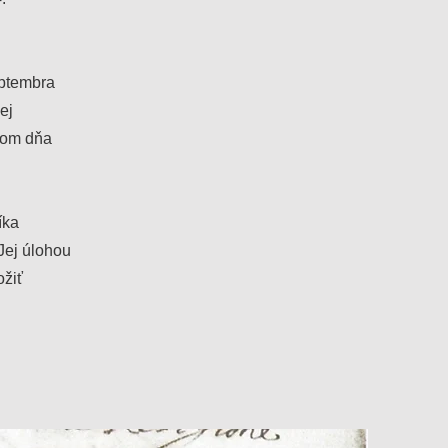
eptembra
ej
stom dňa
íka
Jej úlohou
ožiť