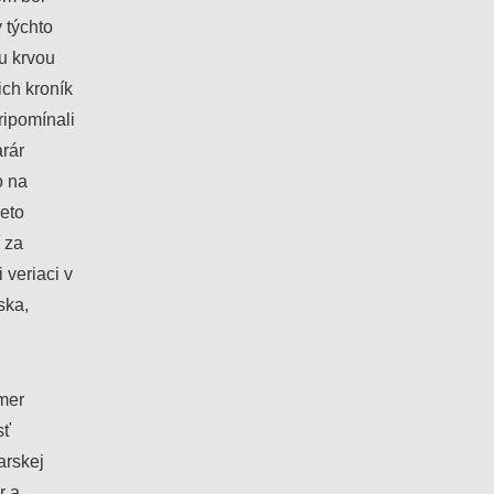
 týchto
u krvou
ich kroník
ripomínali
arár
o na
ieto
ť za
 veriaci v
ska,
mer
sť
arskej
r a