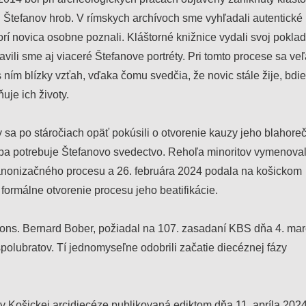
j Štefanov hrob. V rímskych archívoch sme vyhľadali autentické
rí novica osobne poznali. Kláštorné knižnice vydali svoj pokla
avili sme aj viaceré Štefanove portréty. Pri tomto procese sa veľ
 s ním blízky vzťah, vďaka čomu svedčia, že novic stále žije, bdie
uje ich životy.
by sa po stáročiach opäť pokúsili o otvorenie kauzy jeho blahore
ba potrebuje Štefanovo svedectvo. Rehoľa minoritov vymenoval
anonizačného procesu a 26. februára 2024 podala na košickom
sť o formálne otvorenie procesu jeho beatifikácie.
Mons. Bernard Bober, požiadal na 107. zasadaní KBS dňa 4. ma
polubratov. Tí jednomyseľne odobrili začatie diecéznej fázy
v Košickej arcidiecéze publikovaná ediktom dňa 11. apríla 2024