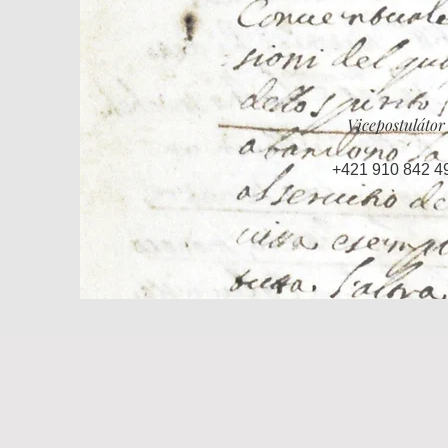
Vicepostulátor
+421 910 842 4