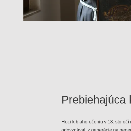
Prebiehajúca 
Hoci k blahorečeniu v 18. storočí
odovzdávali z generácie na generá