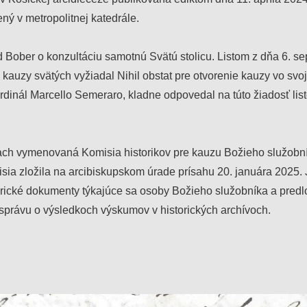
ý v metropolitnej katedrále.
Bober o konzultáciu samotnú Svätú stolicu. Listom z dňa 6. s
 kauzy svätých vyžiadal Nihil obstat pre otvorenie kauzy vo svoj
kardinál Marcello Semeraro, kladne odpovedal na túto žiadosť li
ach vymenovaná Komisia historikov pre kauzu Božieho služobn
sia zložila na arcibiskupskom úrade prísahu 20. januára 2025. 
torické dokumenty týkajúce sa osoby Božieho služobníka a predl
 správu o výsledkoch výskumov v historických archívoch.