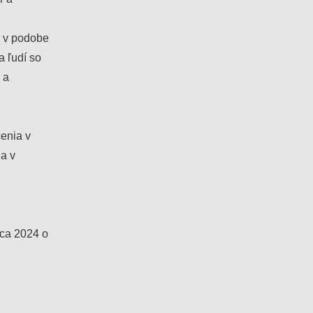
d v podobe
a ľudí so
 a
čenia v
a v
rca 2024 o
.