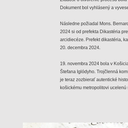
Dokument bol vyhlásený a vyvesen
Následne požiadal Mons. Bernard 
2024 si od prefekta Dikastéria pre
arcidiecéze. Prefekt dikastéria, 
20. decembra 2024.
19. novembra 2024 bola v Košici
Štefana Iglódyho. Trojčlenná komi
je teraz zozbierať autentické his
košickému metropolitovi ucelenú