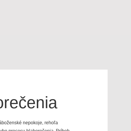
T
orečenia
 náboženské nepokoje, rehoľa
ovho procesu blahorečenia. Príbeh