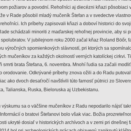
om požiarov a povodní. Rehoľníci aj diecézni kňazi pôsobiaci v
 že v Rade pôsobil mladý mučeník Štefan a v svedectve vlastno
 rehoľníci. Ich príbehy zapisovali kňazi a doboví historici do svoj
ade schádzali minoriti z maďarskej rehoľnej provincie, aby si p
 spolubratov. V jubilejnom roku 2000 začal kňaz Roland Böőr, f
tívu výročných spomienkových slávností, pri ktorých sa spomínal
kých mučeníkov za každých okolností verných katolíckej cirkvi. T
eň smrti brata Štefana, 6. novembra. Mnohí ľudia sa začali modli
o orodovanie. Odkrývané príbehy znova ožili a do Radu putovali
ac ako dvoch desaťročí navštívili túto farnosť pútnici zo Sloven
a, Talianska, Ruska, Bieloruska aj Uzbekistanu.
výskumu sa o väčšine mučeníkov z Radu nepodarilo nájsť tak
Informácií o bratovi Štefanovi bolo však viac. Božia prozreteľno
sti ukryté dosiaľ v historických archívoch a v zemi pri dnešnej f
2014 bol pri archeologických prácach objavený zaniknutý klášto