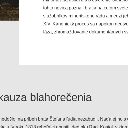
tohto novica poznali bratia na celom svet
služobníkov minoritského rádu a medzi jeh
XIV. Kánonický proces sa napokon neotvor
fáza, zhromažďovanie dokumentárnych sv
kauza blahorečenia
 nedošlo, na príbeh brata Štefana ľudia nezabudli. Naďalej ho s
ciu. V roku 1818 rehoľníci opustili dedinku Rad. Kostol, v ktor