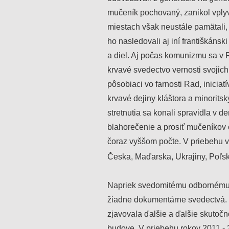
mučeník pochovaný, zanikol vplyv
miestach však neustále pamätali,
ho nasledovali aj iní františkánski
a diel. Aj počas komunizmu sa v R
krvavé svedectvo vernosti svojich
pôsobiaci vo farnosti Rad, inicia
krvavé dejiny kláštora a minorits
stretnutia sa konali spravidla v d
blahorečenie a prosiť mučeníkov 
čoraz vyššom počte. V priebehu vi
Česka, Maďarska, Ukrajiny, Poľsk
Napriek svedomitému odbornému 
žiadne dokumentárne svedectvá.
zjavovala ďalšie a ďalšie skutočno
budove. V priebehu rokov 2011 - 