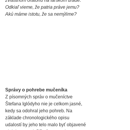
zvláštnom oratóriu na farskom úrade. 
Odkiaľ vieme, že patria práve jemu? 
Akú máme istotu, že sa nemýlime?
Správy o pohrebe mučeníka
Z písomných správ o mučeníctve 
Štefana Iglódyho nie je celkom jasné, 
kedy sa odohral jeho pohreb. Na 
základe chronologického opisu 
udalostí by jeho telo malo byť objavené 