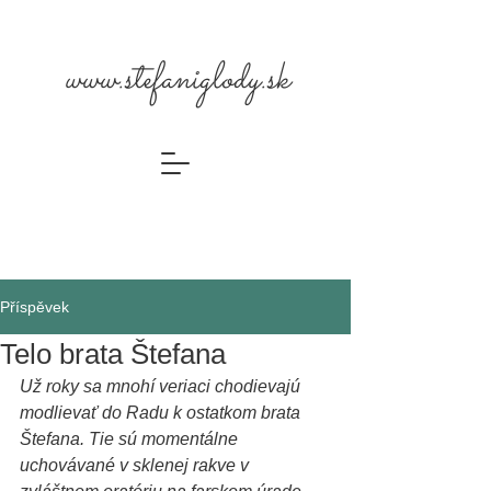
www.stefaniglody.sk
Příspěvek
Telo brata Štefana
Už roky sa mnohí veriaci chodievajú 
modlievať do Radu k ostatkom brata 
Štefana. Tie sú momentálne 
uchovávané v sklenej rakve v 