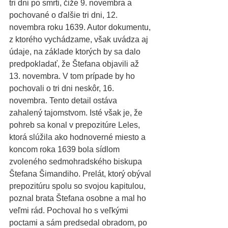
tri dni po smrti, čiže 9. novembra a 
pochované o ďalšie tri dni, 12. 
novembra roku 1639. Autor dokumentu, 
z ktorého vychádzame, však uvádza aj 
údaje, na základe ktorých by sa dalo 
predpokladať, že Štefana objavili až 
13. novembra. V tom prípade by ho 
pochovali o tri dni neskôr, 16. 
novembra. Tento detail ostáva 
zahalený tajomstvom. Isté však je, že 
pohreb sa konal v prepozitúre Leles, 
ktorá slúžila ako hodnoverné miesto a 
koncom roka 1639 bola sídlom 
zvoleného sedmohradského biskupa 
Štefana Šimandiho. Prelát, ktorý obýval 
prepozitúru spolu so svojou kapitulou, 
poznal brata Štefana osobne a mal ho 
veľmi rád. Pochoval ho s veľkými 
poctami a sám predsedal obradom, po 