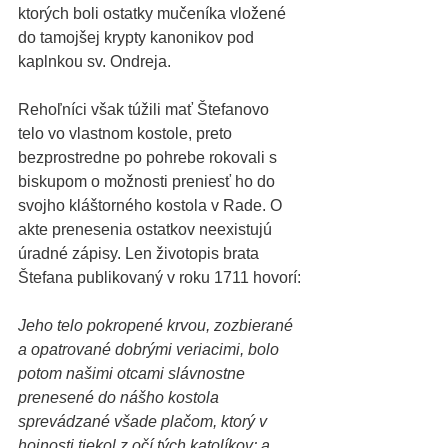
ktorých boli ostatky mučeníka vložené 
do tamojšej krypty kanonikov pod 
kaplnkou sv. Ondreja. 
Rehoľníci však túžili mať Štefanovo 
telo vo vlastnom kostole, preto 
bezprostredne po pohrebe rokovali s 
biskupom o možnosti preniesť ho do 
svojho kláštorného kostola v Rade. O 
akte prenesenia ostatkov neexistujú 
úradné zápisy. Len životopis brata 
Štefana publikovaný v roku 1711 hovorí:
Jeho telo pokropené krvou, zozbierané 
a opatrované dobrými veriacimi, bolo 
potom našimi otcami slávnostne 
prenesené do nášho kostola 
sprevádzané všade plačom, ktorý v 
hojnosti tiekol z očí tých katolíkov; a 