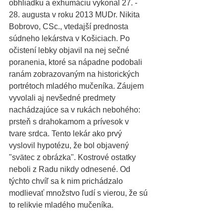
obhliadku a exhumáciu vykonal 27. - 
28. augusta v roku 2013 MUDr. Nikita 
Bobrovo, CSc., vtedajší prednosta 
súdneho lekárstva v Košiciach. Po 
očistení lebky objavil na nej sečné 
poranenia, ktoré sa nápadne podobali 
ranám zobrazovaným na historických 
portrétoch mladého mučeníka. Záujem 
vyvolali aj nevšedné predmety 
nachádzajúce sa v rukách nebohého: 
prsteň s drahokamom a prívesok v 
tvare srdca. Tento lekár ako prvý 
vyslovil hypotézu, že bol objavený 
"svätec z obrázka". Kostrové ostatky 
neboli z Radu nikdy odnesené. Od 
týchto chvíľ sa k nim prichádzalo 
modlievať množstvo ľudí s vierou, že sú 
to relikvie mladého mučeníka.