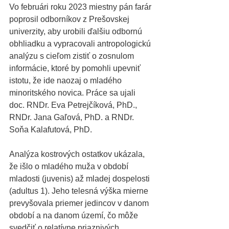
Vo februári roku 2023 miestny pán farár 
poprosil odborníkov z Prešovskej 
univerzity, aby urobili ďalšiu odbornú 
obhliadku a vypracovali antropologickú 
analýzu s cieľom zistiť o zosnulom 
informácie, ktoré by pomohli upevniť 
istotu, že ide naozaj o mladého 
minoritského novica. Práce sa ujali 
doc. RNDr. Eva Petrejčíková, PhD., 
RNDr. Jana Gaľová, PhD. a RNDr. 
Soňa Kalafutová, PhD.
Analýza kostrových ostatkov ukázala, 
že išlo o mladého muža v období 
mladosti (juvenis) až mladej dospelosti 
(adultus 1). Jeho telesná výška mierne 
prevyšovala priemer jedincov v danom 
období a na danom území, čo môže 
svedčiť o relatívne priaznivých 