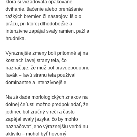
ktorá si vyžadovala opakované 
dvíhanie, tlačenie alebo prenášanie 
ťažkých bremien či nástrojov. Išlo o 
prácu, pri ktorej dlhodobejšie a 
intenzívne zapájal svaly ramien, paží a 
hrudníka. 
Výraznejšie zmeny boli prítomné aj na 
kostiach ľavej strany tela, čo 
naznačuje, že muž bol pravdepodobne 
ľavák – ľavú stranu tela používal 
dominantne a intenzívnejšie. 
Na základe morfologických znakov na 
dolnej čeľusti možno predpokladať, že 
jedinec bol zručný v reči a často 
zapájal svaly jazyka, čo by mohlo 
naznačovať jeho výraznejšiu verbálnu 
aktivitu – mohol byť hovorný, 