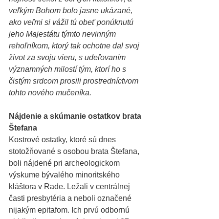
veľkým Bohom bolo jasne ukázané, 
ako veľmi si vážil tú obeť ponúknutú 
jeho Majestátu týmto nevinným 
rehoľníkom, ktorý tak ochotne dal svoj 
život za svoju vieru, s udeľovaním 
významných milostí tým, ktorí ho s 
čistým srdcom prosili prostredníctvom 
tohto nového mučeníka.
Nájdenie a skúmanie ostatkov brata 
Štefana
Kostrové ostatky, ktoré sú dnes 
stotožňované s osobou brata Štefana, 
boli nájdené pri archeologickom 
výskume bývalého minoritského 
kláštora v Rade. Ležali v centrálnej 
časti presbytéria a neboli označené 
nijakým epitafom. Ich prvú odbornú 