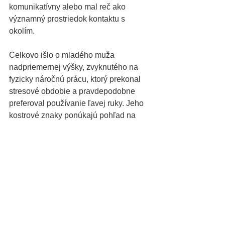
komunikatívny alebo mal reč ako 
významný prostriedok kontaktu s 
okolím. 
Celkovo išlo o mladého muža 
nadpriemernej výšky, zvyknutého na 
fyzicky náročnú prácu, ktorý prekonal 
stresové obdobie a pravdepodobne 
preferoval používanie ľavej ruky. Jeho 
kostrové znaky ponúkajú pohľad na 
život formovaný námahou, fyzickou 
aktivitou, ale aj schopnosťou sociálne 
komunikovať. 
V závere svojho hodnotenia 
antropológovia tvrdia: "Na základe 
porovnania znakov pozorovaných 
počas antropologickej analýzy 
kostrových ostatkov s údajmi 